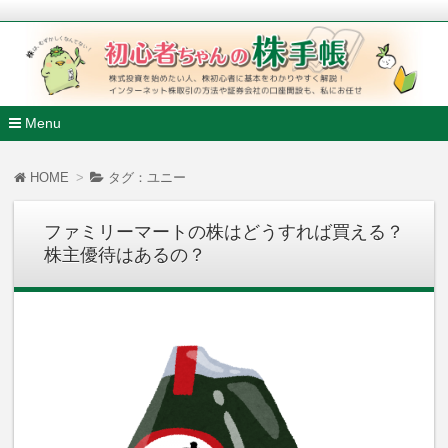
株式投資を始めたい人、株初心者に基本をわかりやすく解説
ンターネット株取引の方法や証券会社の口座開設も、私にお任
初心者ちゃんの株手帳
Menu
コ
ン
HOME
タグ：ユニー
テ
ン
ツ
ファミリーマートの株はどうすれば買える？
へ
株主優待はあるの？
移
動