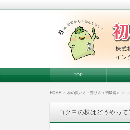
株式投資を始めたい人、株初心者に基
初心者ちゃんの株
コ
TOP
ン
テ
ン
ツ
HOME
株の買い方・売り方＜初級編＞
コ
へ
移
動
コクヨの株はどうやって