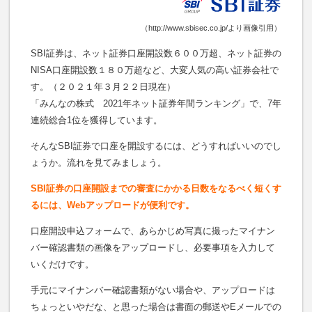
（http://www.sbisec.co.jp/より画像引用）
SBI証券は、ネット証券口座開設数６００万超、ネット証券の
NISA口座開設数１８０万超など、大変人気の高い証券会社で
す。（２０２１年３月２２日現在）
「みんなの株式 2021年ネット証券年間ランキング」で、7年
連続総合1位を獲得しています。
そんなSBI証券で口座を開設するには、どうすればいいのでし
ょうか。流れを見てみましょう。
SBI証券の口座開設までの審査にかかる日数をなるべく短くす
るには、Webアップロードが便利です。
口座開設申込フォームで、あらかじめ写真に撮ったマイナン
バー確認書類の画像をアップロードし、必要事項を入力して
いくだけです。
手元にマイナンバー確認書類がない場合や、アップロードは
ちょっといやだな、と思った場合は書面の郵送やEメールでの