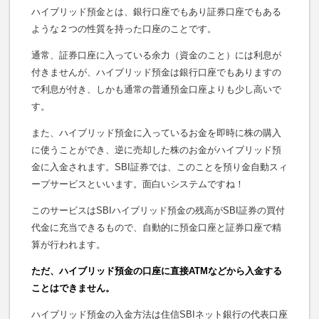
ハイブリッド預金とは、銀行口座でもあり証券口座でもある
ような２つの性質を持った口座のことです。
通常、証券口座に入っている余力（資金のこと）には利息が
付きませんが、ハイブリッド預金は銀行口座でもありますの
で利息が付き、しかも通常の普通預金口座よりも少し高いで
す。
また、ハイブリッド預金に入っているお金を即時に株の購入
に使うことができ、逆に売却した株のお金がハイブリッド預
金に入金されます。SBI証券では、このことを預り金自動スィ
ープサービスといいます。面白いシステムですね！
このサービスはSBIハイブリッド預金の残高がSBI証券の買付
代金に充当できるもので、自動的に預金口座と証券口座で精
算が行われます。
ただ、ハイブリッド預金の口座に直接ATMなどから入金する
ことはできません。
ハイブリッド預金の入金方法は住信SBIネット銀行の代表口座