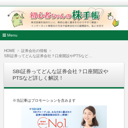
株式投資を始めたい人、株初心者に基本をわかりやすく解説
ンターネット株取引の方法や証券会社の口座開設も、私にお任
初心者ちゃんの株手帳
Menu
コ
ン
HOME
証券会社の情報
テ
SBI証券ってどんな証券会社？口座開設やPTSなど詳しく解説！
ン
ツ
へ
SBI証券ってどんな証券会社？口座開設や
移
PTSなど詳しく解説！
動
※当記事はプロモーションを含みます