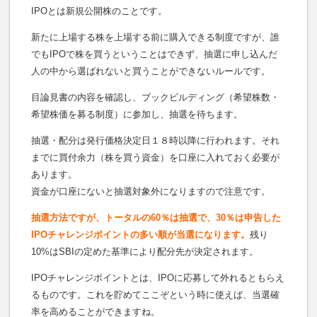
IPOとは新規公開株のことです。
新たに上場する株を上場する前に購入できる制度ですが、誰
でもIPOで株を買うということはできず、抽選に申し込んだ
人の中から選ばれないと買うことができないルールです。
目論見書の内容を確認し、ブックビルディング（希望株数・
希望株価を募る制度）に参加し、抽選を待ちます。
抽選・配分は発行価格決定日１８時以降に行われます。それ
までに買付余力（株を買う資金）を口座に入れておく必要が
あります。
資金が口座にないと抽選対象外になりますので注意です。
抽選方法ですが、トータルの60％は抽選で、30％は申告した
IPOチャレンジポイントの多い順が当選になります。
残り
10%はSBIの定めた基準により配分先が決定されます。
IPOチャレンジポイントとは、IPOに応募して外れるともらえ
るものです。これを貯めてここぞという時に使えば、当選確
率を高めることができますね。