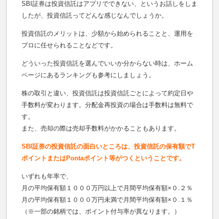
SBI証券は投資信託はアプリでできない、というお話しをしま
したが、投資信託ってどんな感じなんでしょうか。
投資信託のメリットは、少額から始められることと、運用を
プロに任せられることなどです。
どういった投資信託を選んでいいか分からない時は、ホーム
ページにあるランキングも参考にしましょう。
株の取引と違い、投資信託は投資信託ごとによって約定日や
手数料が変わります。分配金再投資の場合は手数料は無料で
す。
また、売却の際は売却手数料がかかることもあります。
SBI証券の投資信託の面白いところは、投資信託の保有額でT
ポイントまたはPontaポイント等がつくということです。
いずれも年率で、
月の平均保有額１０００万円以上で月間平均保有額×０.２％
月の平均保有額１０００万円未満で月間平均保有額×０.１％
（※一部の銘柄では、ポイント付与率が異なります。）