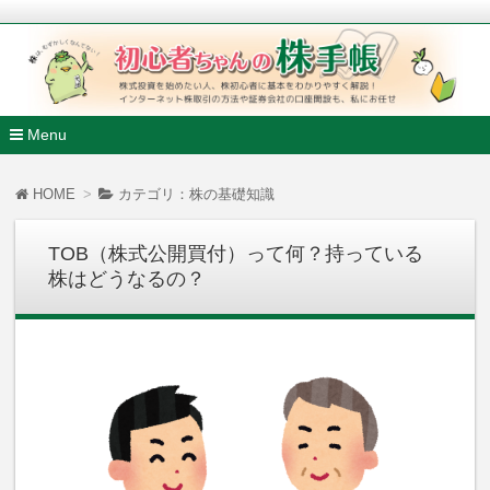
株式投資を始めたい人、株初心者に基本をわかりやすく解説
ンターネット株取引の方法や証券会社の口座開設も、私にお任
初心者ちゃんの株手帳
Menu
コ
ン
HOME
カテゴリ：株の基礎知識
テ
ン
ツ
TOB（株式公開買付）って何？持っている
へ
株はどうなるの？
移
動