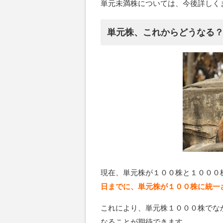
単元未満株については、今後詳しく
単元株、これからどうなる
現在、単元株が１００株と１０００
日までに、単元株が１００株に統一
これにより、単元株１０００株でな
なることが期待できます。