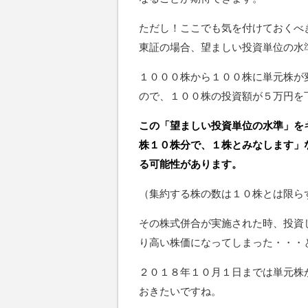
ただし！ここでも気を付けておくべ
東証の場合、望ましい投資単位の水
１０００株から１００株に単元株が
ので、１００株の投資額が５万円を
この「望ましい投資単位の水準」を
株１０株分で、１株とみなします」
る可能性があります。
（集約する株の数は１０株とは限ら
その株式併合が実施された時、投資
り高い株価になってしまった・・・
２０１８年１０月１日までは単元株
おきたいですね。