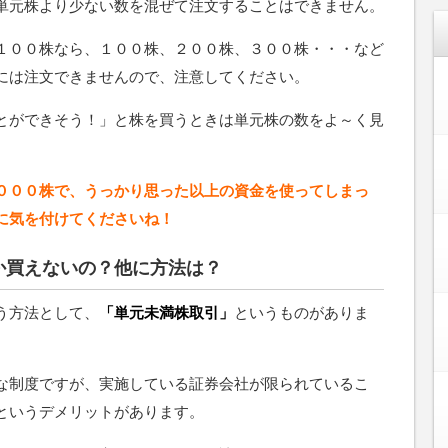
単元株より少ない数を混ぜて注文することはできません。
１００株なら、１００株、２００株、３００株・・・など
には注文できませんので、注意してください。
とができそう！」と株を買うときは単元株の数をよ～く見
０００株で、うっかり思った以上の資金を使ってしまっ
に気を付けてくださいね！
か買えないの？他に方法は？
う方法として、
「単元未満株取引」
というものがありま
な制度ですが、実施している証券会社が限られているこ
というデメリットがあります。