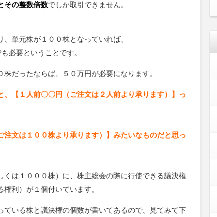
とその整数倍数
でしか取引できません。
り、単元株が１００株となっていれば、
でも必要ということです。
０株だったならば、５０万円が必要になります。
と、【１人前〇〇円（ご注文は２人前より承ります）】っ
ご注文は１００株より承ります）】みたいなものだと思っ
しくは１０００株）に、株主総会の際に行使できる議決権
る権利）が１個付いています。
っている株と議決権の個数が書いてあるので、見てみて下