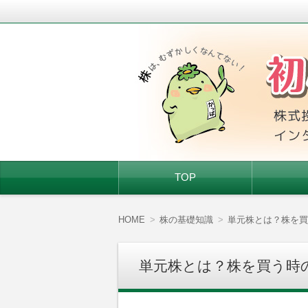
株式投資を始めたい人、株初心者に基
初心者ちゃんの株
コ
TOP
ン
テ
ン
ツ
HOME
株の基礎知識
単元株とは？株を買
へ
移
動
単元株とは？株を買う時