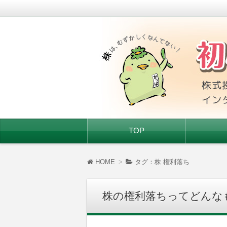
株式投資を始めたい人、株初心者に基
初心者ちゃんの株
コ
TOP
ン
テ
ン
ツ
HOME
タグ：株 権利落ち
へ
移
動
株の権利落ちってどんな