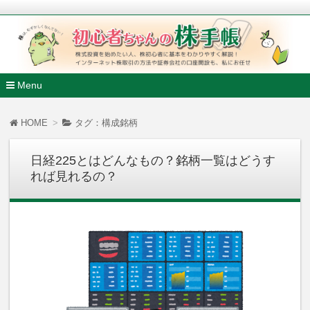
株式投資を始めたい人、株初心者に基本をわかりやすく解説
ンターネット株取引の方法や証券会社の口座開設も、私にお任
初心者ちゃんの株手帳
Menu
コ
ン
HOME
タグ：構成銘柄
テ
ン
ツ
日経225とはどんなもの？銘柄一覧はどうす
へ
れば見れるの？
移
動