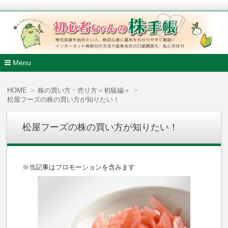
株式投資を始めたい人、株初心者に基本をわかりやすく解説
ンターネット株取引の方法や証券会社の口座開設も、私にお任
初心者ちゃんの株手帳
Menu
コ
ン
HOME
株の買い方・売り方＜初級編＞
テ
松屋フーズの株の買い方が知りたい！
ン
ツ
へ
松屋フーズの株の買い方が知りたい！
移
動
※当記事はプロモーションを含みます