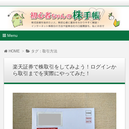
株式投資を始めたい人、株初心者に基本をわかりやすく解説
ンターネット株取引の方法や証券会社の口座開設も、私にお任
初心者ちゃんの株手帳
Menu
コ
ン
HOME
タグ：取引方法
テ
ン
ツ
楽天証券で株取引をしてみよう！ログインか
へ
ら取引までを実際にやってみた！
移
動