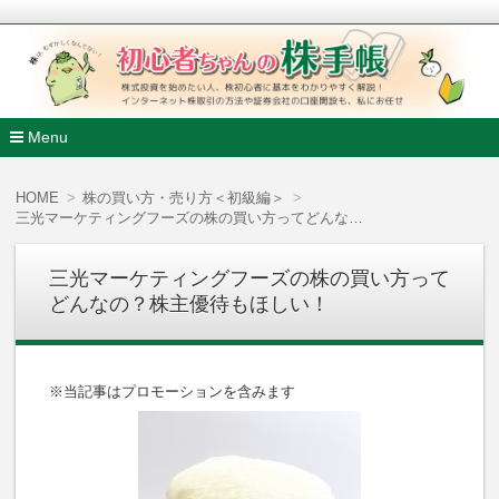
株式投資を始めたい人、株初心者に基本をわかりやすく解説
ンターネット株取引の方法や証券会社の口座開設も、私にお任
初心者ちゃんの株手帳
Menu
コ
ン
HOME
株の買い方・売り方＜初級編＞
テ
三光マーケティングフーズの株の買い方ってどんなの？株主優待もほしい！
ン
ツ
へ
三光マーケティングフーズの株の買い方って
移
どんなの？株主優待もほしい！
動
※当記事はプロモーションを含みます