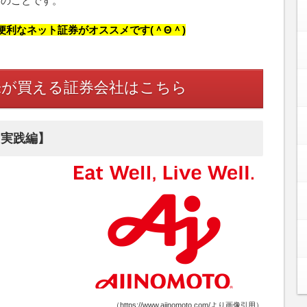
頭取引のことです。
利なネット証券がオススメです(＾Θ＾)
株が買える証券会社はこちら
【実践編】
（https://www.ajinomoto.com/より画像引用）