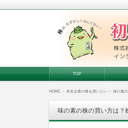
株式投資を始めたい人、株初心者に基
初心者ちゃんの株
コ
TOP
ン
テ
ン
ツ
HOME
有名企業の株を買いたい
味の素の
へ
移
動
味の素の株の買い方は？