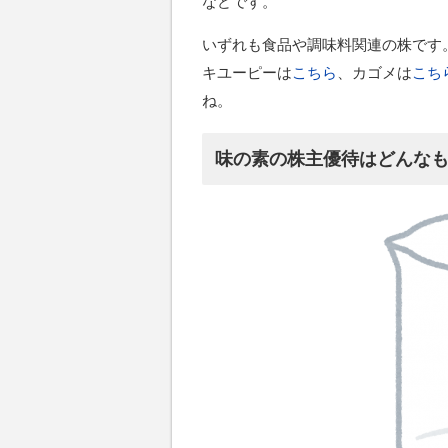
などです。
いずれも食品や調味料関連の株です
キユーピーは
こちら
、カゴメは
こち
ね。
味の素の株主優待はどんな