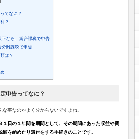
]
告ってなに？
便利？
？
以下なら、総合課税で申告
告分離課税で申告
書類は？
とめ
確定申告ってなに？
んな事なのかよく分からないですよね。
３１日の１年間を期間として、その期間にあった収益や費
税額を納めたり還付をする手続きのことです。