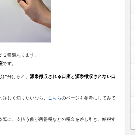
て２種類あります。
座
です。
類に分けられ、
源泉徴収される口座
と
源泉徴収されない口
と詳しく知りたいなら、
こちら
のページも参考にしてみて
る際に、支払う側が所得税などの税金を差し引き、納税す