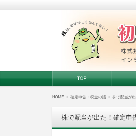
株式投資を始めたい人、株初心者に基
初心者ちゃんの株
コ
TOP
ン
テ
ン
ツ
HOME
確定申告・税金の話
株で配当が出
へ
移
動
株で配当が出た！確定申