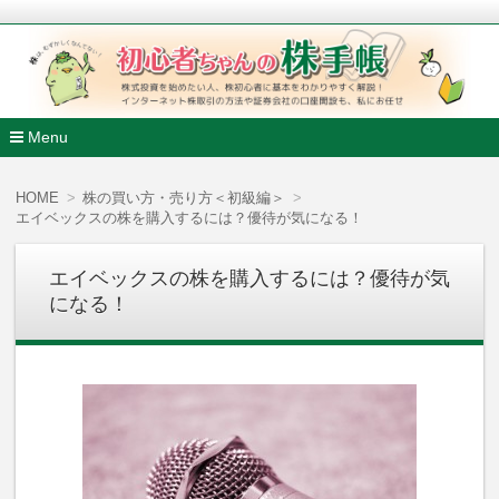
株式投資を始めたい人、株初心者に基本をわかりやすく解説
ンターネット株取引の方法や証券会社の口座開設も、私にお任
初心者ちゃんの株手帳
Menu
コ
ン
HOME
株の買い方・売り方＜初級編＞
テ
エイベックスの株を購入するには？優待が気になる！
ン
ツ
へ
エイベックスの株を購入するには？優待が気
移
になる！
動